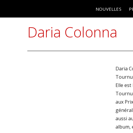
NOUVELLES
P
Daria Colonna
Daria Co
Tournur
Elle est
Tournu
aux Prix
général.
aussi a
album, 