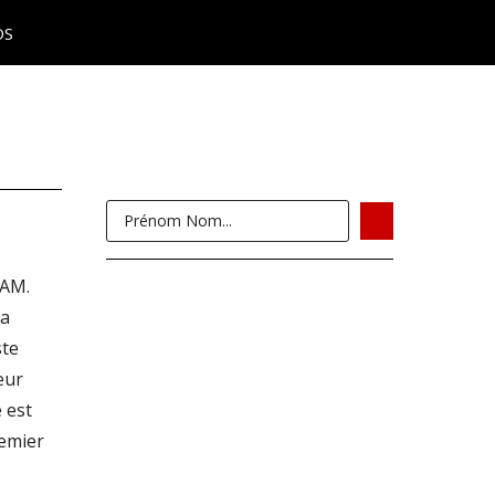
OS
QAM.
la
ste
eur
 est
remier