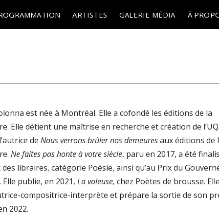
ROGRAMMATION
ARTISTES
GALERIE MÉDIA
À PROP
lonna est née à Montréal. Elle a cofondé les éditions de la
e. Elle détient une maîtrise en recherche et création de l’U
 l’autrice de
Nous verrons brûler nos demeures
aux éditions de 
re.
Ne faites pas honte à votre siècle
, paru en 2017, a été finali
 des libraires, catégorie Poésie, ainsi qu’au Prix du Gouvern
 Elle publie, en 2021,
La voleuse,
chez Poètes de brousse. Elle
utrice-compositrice-interprète et prépare la sortie de son p
en 2022.