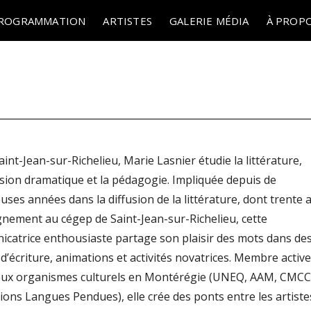
ROGRAMMATION
ARTISTES
GALERIE MÉDIA
À PROP
int-Jean-sur-Richelieu, Marie Lasnier étudie la littérature,
ssion dramatique et la pédagogie. Impliquée depuis de
ses années dans la diffusion de la littérature, dont trente 
gnement au cégep de Saint-Jean-sur-Richelieu, cette
catrice enthousiaste partage son plaisir des mots dans de
 d’écriture, animations et activités novatrices. Membre active
x organismes culturels en Montérégie (UNEQ, AAM, CMCC
ions Langues Pendues), elle crée des ponts entre les artiste