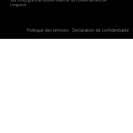
Site conçu grâce au soutien financier du Conseil des Arts de
Longueuil
Politique des témoins
Déclaration de confidentialité