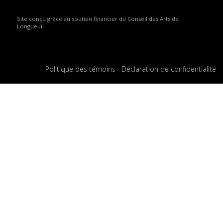
Site conçu grâce au soutien financier du Conseil des Arts de
Longueuil
Politique des témoins
Déclaration de confidentialité