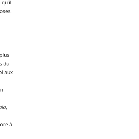
 qu’il
hoses.
plus
s du
ol aux
en
.
ala
,
ore à