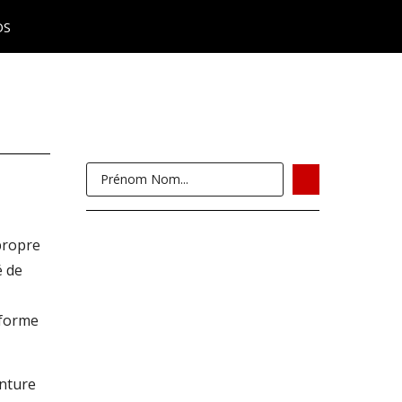
OS
propre
é de
 forme
enture