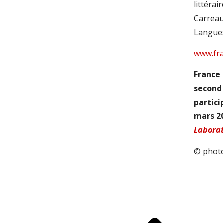
littérai
Carreau 
Langues
www.fr
France 
second
partici
mars 20
Laborato
© photo