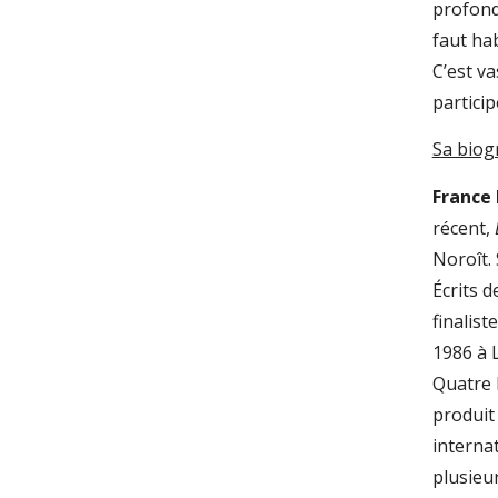
profonde
faut hab
C’est va
particip
Sa biog
France
récent,
Noroît. 
Écrits 
finalist
1986 à L
Quatre l
produit 
interna
plusieur