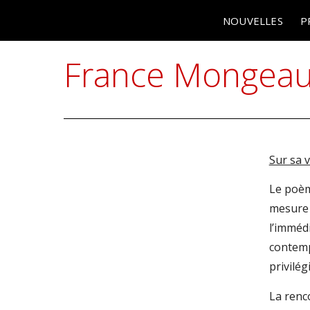
NOUVELLES
P
France Mongea
Sur sa v
Le poèm
mesure 
l’imméd
contemp
privilé
La renco