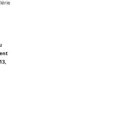
lérie
u
ment
13,