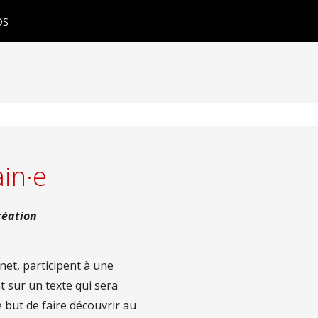
OS
ain·e
réation
rnet, participent à une
t sur un texte qui sera
le but de faire découvrir au