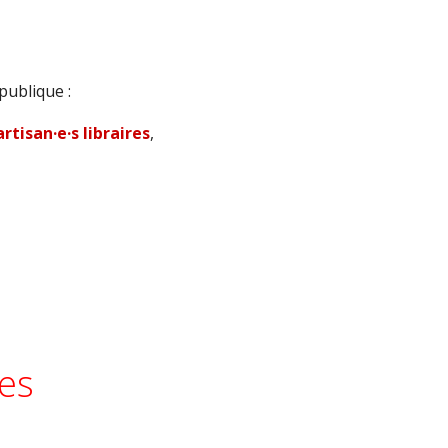
publique :
 artisan·e·s libraires
,
ues